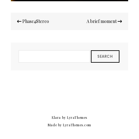
Navigation
Phase4Stereo
A brief moment
de
l’article
SEARCH
Elara
by LyraThemes
Made by
LyraThemes.com