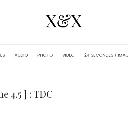
X&X
VES
AUDIO
PHOTO
VIDÉO
24 SECONDES / IMA
e 4.5 ] : TDC